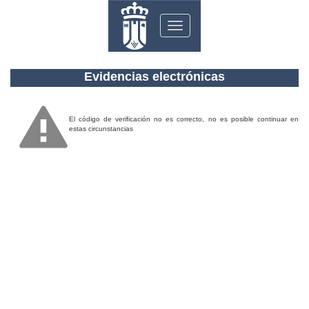
Toggle
navigation
Evidencias electrónicas
El código de verificación no es correcto, no es posible continuar en
estas circunstancias