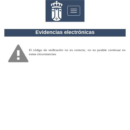
Toggle
navigation
Evidencias electrónicas
El código de verificación no es correcto, no es posible continuar en
estas circunstancias