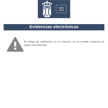
Toggle
navigation
Evidencias electrónicas
El código de verificación no es correcto, no es posible continuar en
estas circunstancias