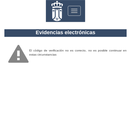
Toggle
navigation
Evidencias electrónicas
El código de verificación no es correcto, no es posible continuar en
estas circunstancias