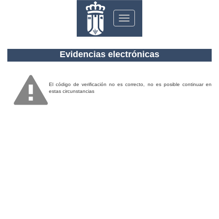
Toggle
navigation
Evidencias electrónicas
El código de verificación no es correcto, no es posible continuar en
estas circunstancias