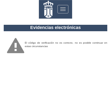
Toggle
navigation
Evidencias electrónicas
El código de verificación no es correcto, no es posible continuar en
estas circunstancias