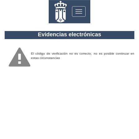
Toggle
navigation
Evidencias electrónicas
El código de verificación no es correcto, no es posible continuar en
estas circunstancias