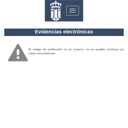
Toggle
navigation
Evidencias electrónicas
El código de verificación no es correcto, no es posible continuar en
estas circunstancias