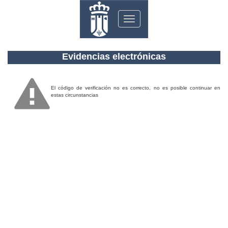
Toggle
navigation
Evidencias electrónicas
El código de verificación no es correcto, no es posible continuar en
estas circunstancias