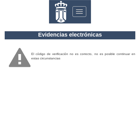
Toggle
navigation
Evidencias electrónicas
El código de verificación no es correcto, no es posible continuar en
estas circunstancias