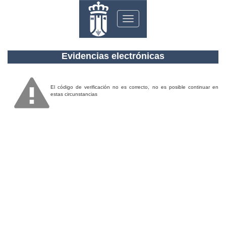
Toggle
navigation
Evidencias electrónicas
El código de verificación no es correcto, no es posible continuar en
estas circunstancias