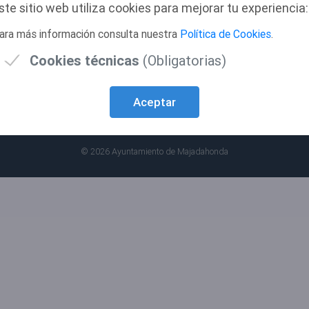
ste sitio web utiliza cookies para mejorar tu experiencia:
CIF: P2808000J
Plaza Mayor, 3 Majadahonda (2822
d
ara más información consulta nuestra
Política de Cookies
.
Teléfono: 916 349 100
https://www.majadahonda.org/
Cookies técnicas
(Obligatorias)
Aceptar
y Sistemas de Firma Electrónica
© 2026 Ayuntamiento de Majadahonda