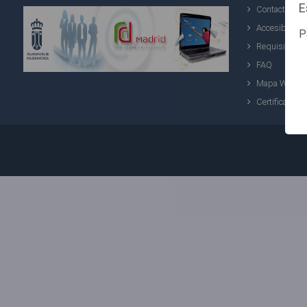
E
Contacto
Accesibilida
P
Requisitos
FAQ
Mapa Web
Certificados 