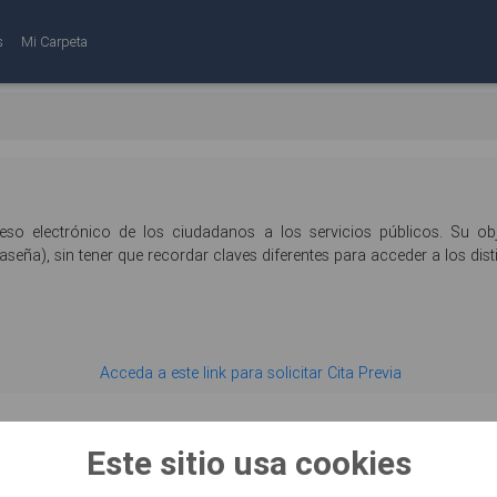
s
Mi Carpeta
eso electrónico de los ciudadanos a los servicios públicos. Su obje
ña), sin tener que recordar claves diferentes para acceder a los disti
Acceda a este link para solicitar Cita Previa
Este sitio usa cookies
Ayuntamiento de Majadaho
Sede Electrónica