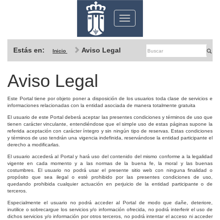
Toggle
navigation
Estás en:
Aviso Legal
Inicio
Aviso Legal
Este Portal tiene por objeto poner a disposición de los usuarios toda clase de servicios e
informaciones relacionadas con la entidad asociada de manera totalmente gratuita
El usuario de este Portal deberá aceptar las presentes condiciones y términos de uso que
tienen carácter vinculante, entendiéndose que el simple uso de estas páginas supone la
referida aceptación con carácter íntegro y sin ningún tipo de reservas. Estas condiciones
y términos de uso tendrán una vigencia indefinida, reservándose la entidad participante el
derecho a modificarlas.
El usuario accederá al Portal y hará uso del contenido del mismo conforme a la legalidad
vigente en cada momento y a las normas de la buena fe, la moral y las buenas
costumbres. El usuario no podrá usar el presente sitio web con ninguna finalidad o
propósito que sea ilegal o esté prohibido por las presentes condiciones de uso,
quedando prohibida cualquier actuación en perjuicio de la entidad participante o de
terceros.
Especialmente el usuario no podrá acceder al Portal de modo que dañe, deteriore,
inutilice o sobrecargue los servicios y/o información ofrecida, no podrá interferir el uso de
dichos servicios y/o información por otros terceros, no podrá intentar el acceso ni acceder